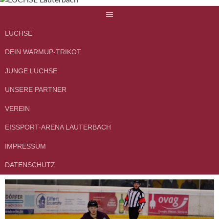
Springe
zum
Inhalt
LUCHSE
DEIN WARMUP-TRIKOT
JUNGE LUCHSE
UNSERE PARTNER
VEREIN
EISSPORT-ARENA LAUTERBACH
IMPRESSUM
DATENSCHUTZ