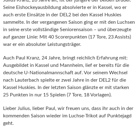
Julius Kranz, 20 Jahre alt, ist der jüngere der beiden Brüder.
Seine Eishockeyausbildung absolvierte er in
Kassel, wo er
auch erste Einsätze in der DEL2 bei den Kassel Huskies
sammelte. In der vergangenen Saison ging er mit den Luchsen
in seine erste vollständige Seniorensaison – und überzeugte
auf ganzer Linie: Mit 40 Scorerpunkten (17 Tore, 23 Assists)
war er ein absoluter Leistungsträger.
Auch Paul Kranz, 24 Jahre, bringt reichlich Erfahrung mit:
Ausgebildet in Kassel und Mannheim, lief er bereits für die
deutsche U-Nationalmannschaft auf. Vor seinem Wechsel
nach Lauterbach spielte er zwei Jahre in der DEL2 für die
Kassel Huskies. In der letzten Saison glänzte er mit starken
25 Punkten in nur 15 Spielen (7 Tore, 18 Vorlagen).
Lieber Julius, lieber Paul, wir freuen uns, dass ihr auch in der
kommenden Saison wieder im Luchse-Trikot auf Punktejagd
geht.