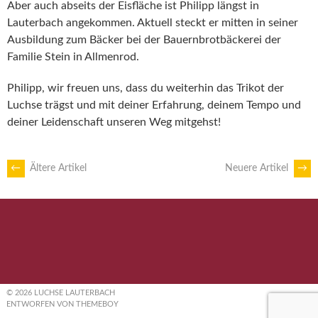
Aber auch abseits der Eisfläche ist Philipp längst in
Lauterbach angekommen. Aktuell steckt er mitten in seiner
Ausbildung zum Bäcker bei der Bauernbrotbäckerei der
Familie Stein in Allmenrod.
Philipp, wir freuen uns, dass du weiterhin das Trikot der
Luchse trägst und mit deiner Erfahrung, deinem Tempo und
deiner Leidenschaft unseren Weg mitgehst!
BEITRAGSNAVIGATION
←
Ältere Artikel
Neuere Artikel
→
© 2026 LUCHSE LAUTERBACH
ENTWORFEN VON THEMEBOY